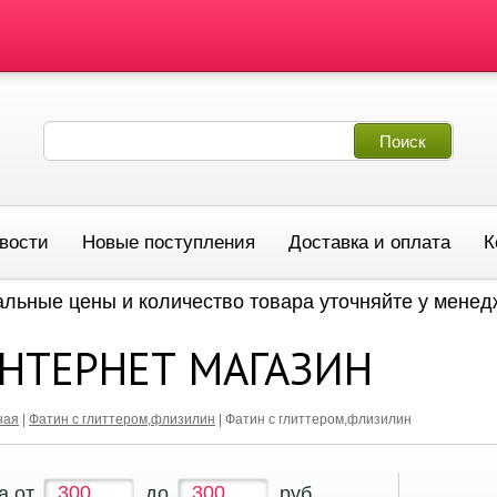
вости
Новые поступления
Доставка и оплата
К
альные цены и количество товара уточняйте у мене
НТЕРНЕТ МАГАЗИН
ная
|
Фатин с глиттером,флизилин
|
Фатин с глиттером,флизилин
а от
до
руб.