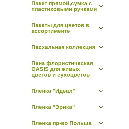
Пакет прямой,сумка с
Открытки "Арт Дизайн Р"
Органза-снег 0,48 м х 9,14 м
пластиковыми ручками
Открытки "Мир открыток"
Органза-снег 0,7 м х 9,14 м
Пакет прямой,сумка с пластиковыми
Пакеты для цветов в
ручками
ассортименте
Пакет конус
Пасхальная коллекция
Пасхальная коллекция
Пена флористическая
OASIS для живых
цветов и сухоцветов
Пиафлор кирпич
Пленка "Идеал"
Пиафлор фигурный
Пленка матовая "Идеал"
Пленка "Эрика"
Пленка прозрачная с рисунком "Идеал"
Пленка цветная
Пленка матовая "Эрика"
Пленка пр-во Польша
Пленка с рисунком "Эрика"