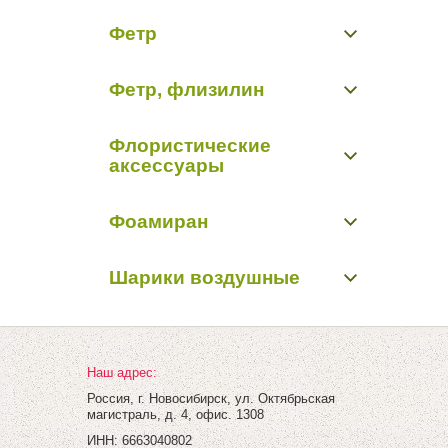
Блестки
Садовый декор
Фетр
Бусинки, бисер, булавки
Перья, наполнители
Фетр водостойкий в ассортименте
Прищеки, липучки, подвески
Фетр, флизилин
Фетр однотонный 50 см/20 м (пр-во Корея)
Проволока алюминиевая
Цветы из ткани
Фетр, флизилин
Шнуры декоративные
Флористические
аксессуары
Бабочки, птички, насекомые, животные
Фоамиран
Бусинки, бисер, булавки
Вставки в букеты
Фоамиран
Кольцо, шар флористические
Шарики воздушные
Перья, наполнители
Шарики воздушные
Наш адрес:
Россия, г. Новосибирск, ул. Октябрьская
магистраль, д. 4, офис. 1308
ИНН: 6663040802